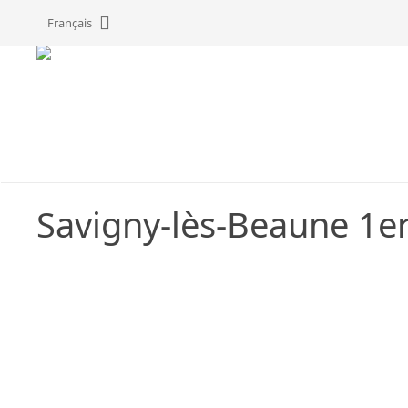
Panneau de gestion des cookies
Français
Savigny-lès-Beaune 1er
S
A
C
P
V
l