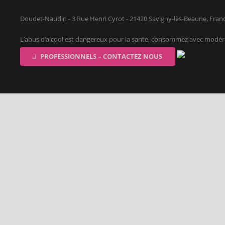
Doudet-Naudin - 3 Rue Henri Cyrot - 21420 Savigny-lès-Beaune, Fran
L’abus d’alcool est dangereux pour la santé, consommez avec modér
PROFESSIONNELS – CONTACTEZ NOUS